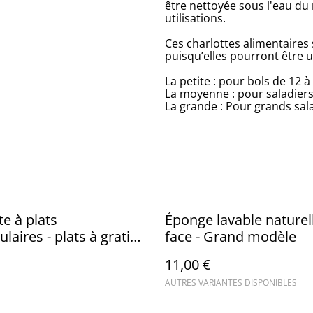
être nettoyée sous l'eau du
utilisations.
Ces charlottes alimentaires
puisqu’elles pourront être u
La petite : pour bols de 12 à
La moyenne : pour saladiers 
La grande : Pour grands sala
te à plats
Éponge lavable naturell
laires - plats à gratin /
face - Grand modèle
sauvages
11,00 €
AUTRES VARIANTES DISPONIBLES