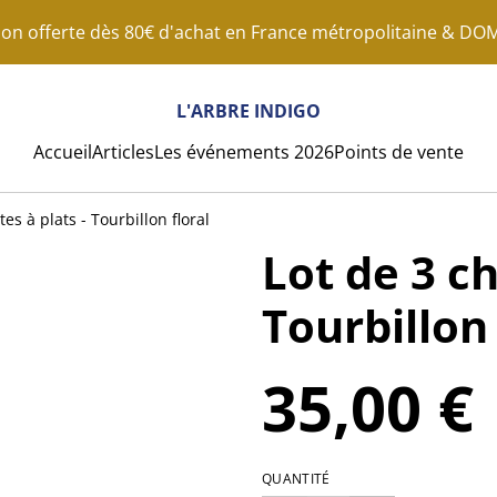
son offerte dès 80€ d'achat en France métropolitaine & D
L'ARBRE INDIGO
Accueil
Articles
Les événements 2026
Points de vente
tes à plats - Tourbillon floral
Lot de 3 ch
Tourbillon 
35,00 €
QUANTITÉ