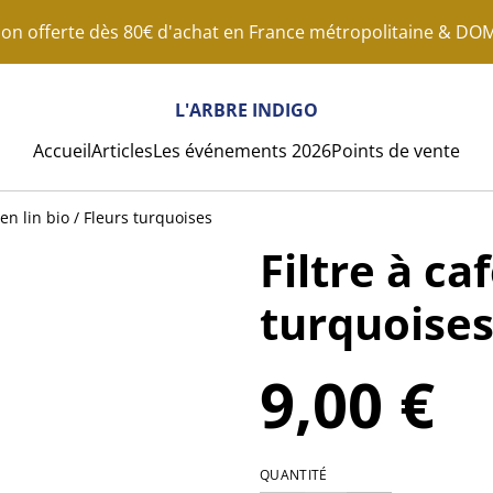
son offerte dès 80€ d'achat en France métropolitaine & D
L'ARBRE INDIGO
Accueil
Articles
Les événements 2026
Points de vente
 en lin bio / Fleurs turquoises
Filtre à ca
turquoise
9,00 €
QUANTITÉ