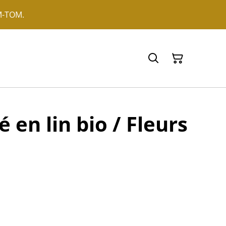
OM-TOM.
fé en lin bio / Fleurs
s