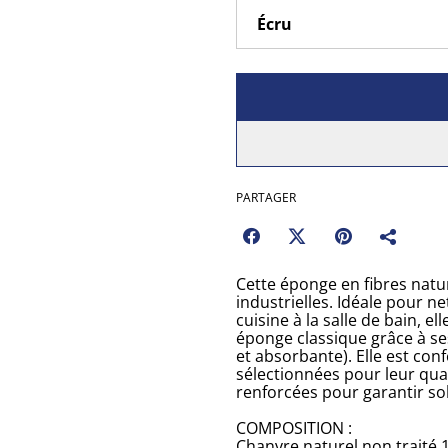
PARTAGER
Cette éponge en fibres natur
industrielles. Idéale pour net
cuisine à la salle de bain, el
éponge classique grâce à se
et absorbante). Elle est co
sélectionnées pour leur qual
renforcées pour garantir soli
COMPOSITION :
Chanvre naturel non traité