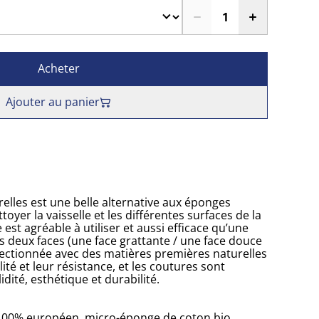
Acheter
Ajouter au panier
elles est une belle alternative aux éponges
toyer la vaisselle et les différentes surfaces de la
le est agréable à utiliser et aussi efficace qu’une
s deux faces (une face grattante / une face douce
nfectionnée avec des matières premières naturelles
ité et leur résistance, et les coutures sont
dité, esthétique et durabilité.
 100% européen, micro-éponge de coton bio,