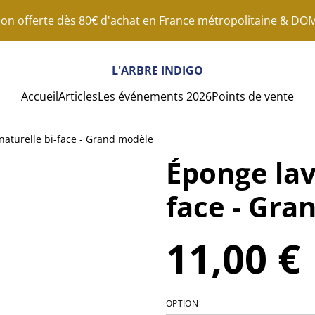
son offerte dès 80€ d'achat en France métropolitaine & D
L'ARBRE INDIGO
Accueil
Articles
Les événements 2026
Points de vente
naturelle bi-face - Grand modèle
Éponge lav
face - Gra
11,00 €
OPTION