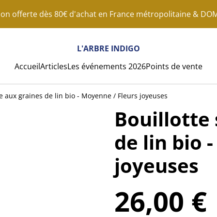
son offerte dès 80€ d'achat en France métropolitaine & D
L'ARBRE INDIGO
Accueil
Articles
Les événements 2026
Points de vente
e aux graines de lin bio - Moyenne / Fleurs joyeuses
Bouillotte
de lin bio
joyeuses
26,00 €