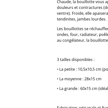
Chaude, la bouillotte vous a
douleurs et contractures (d
ventre). Froide, elle apaise
tendinites, jambes lourdes.
Les bouillottes se réchauff
ondes, four, radiateur, poêl
au congélateur, la bouillot
3 tailles disponibles :
• La petite : 10,5x10,5 cm (p
• La moyenne : 28x15 cm
• La grande : 60x15 cm (idéal
Fabrication artisanale et fra